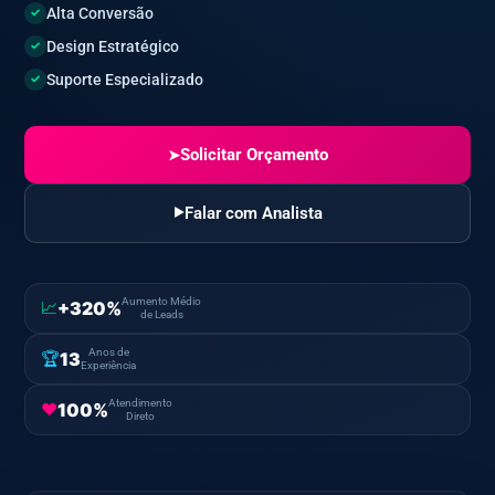
Alta Conversão
✓
Design Estratégico
✓
Suporte Especializado
✓
Solicitar Orçamento
➤
Falar com Analista
▶
Aumento Médio
+320%
📈
de Leads
Anos de
13
🏆
Experiência
Atendimento
100%
♥
Direto