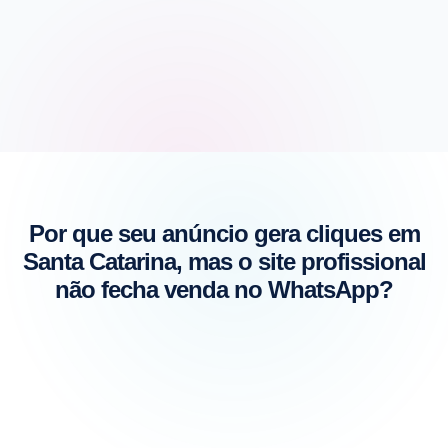
Loja virtual personalizada
Cadastro inicial de produtos + categorias organizadas
Carrinho de compras + integração de pagamento
Configuração de frete + WhatsApp integrado
Google Analytics, Google Tag Manager e Meta Pixel
SEO inicial dos produtos
Por que seu anúncio gera cliques em
Estrutura preparada para Google Shopping e anúncios
Santa Catarina, mas o site profissional
não fecha venda no WhatsApp?